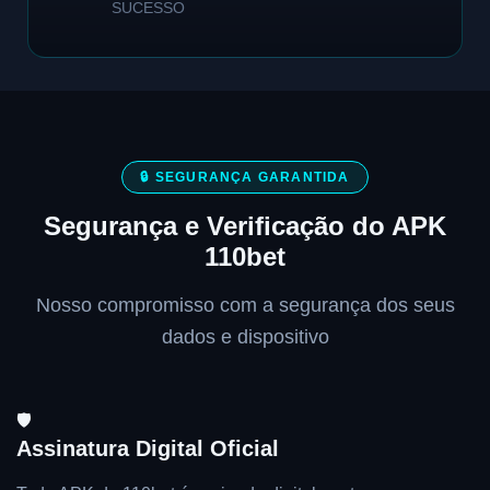
SUCESSO
🔒 SEGURANÇA GARANTIDA
Segurança e Verificação do APK
110bet
Nosso compromisso com a segurança dos seus
dados e dispositivo
🛡️
Assinatura Digital Oficial