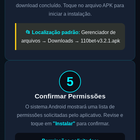
download concluído. Toque no arquivo APK para
iniciar a instalação.
📂 Localização padrão:
Gerenciador de
arquivos → Downloads → 110bet-v3.2.1.apk
5
Confirmar Permissões
O sistema Android mostrará uma lista de
permissões solicitadas pelo aplicativo. Revise e
toque em
"Instalar"
para confirmar.