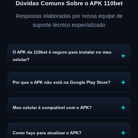
Dúvidas Comuns Sobre o APK 110bet
Respostas elaboradas por nossa equipe de
suporte técnico especializado
O APK da 110bet é seguro para instalar no meu
celular?
Por que o APK não está na Google Play Store?
Meu celular é compatível com o APK?
Como faço para atualizar o APK?