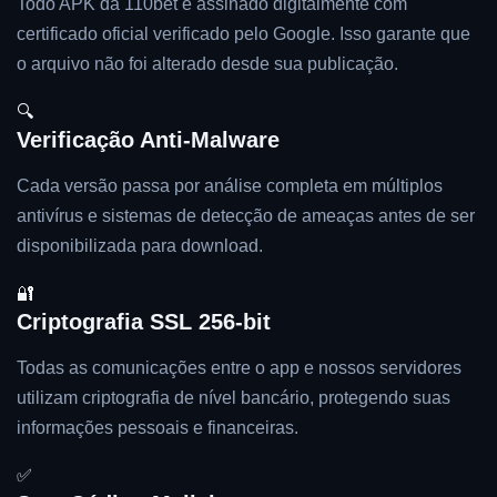
Todo APK da 110bet é assinado digitalmente com
certificado oficial verificado pelo Google. Isso garante que
o arquivo não foi alterado desde sua publicação.
🔍
Verificação Anti-Malware
Cada versão passa por análise completa em múltiplos
antivírus e sistemas de detecção de ameaças antes de ser
disponibilizada para download.
🔐
Criptografia SSL 256-bit
Todas as comunicações entre o app e nossos servidores
utilizam criptografia de nível bancário, protegendo suas
informações pessoais e financeiras.
✅