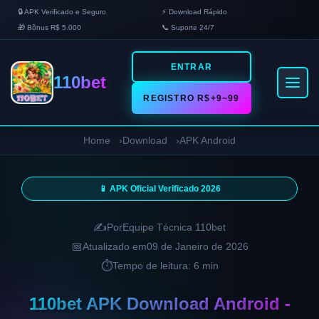
🔒 APK Verificado e Seguro
⚡ Download Rápido
🎁 Bônus R$ 5.000
📞 Suporte 24/7
ENTRAR
110bet
REGISTRO R$+9~99
Home
Download
APK Android
🎰 Jogos
Slot
📱 APK Oficial Verificado 2026
Cassino
✍️
Por
Equipe Técnica 110bet
📅
Atualizado em
09 de Janeiro de 2026
Fortune
⏱️
Tempo de leitura: 6 min
110bet APK Download Android -
Jogos