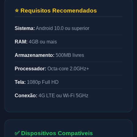
⭐ Requisitos Recomendados
Sistema:
Android 10.0 ou superior
RAM:
4GB ou mais
Armazenamento:
500MB livres
Processador:
Octa-core 2.0GHz+
Tela:
1080p Full HD
Conexão:
4G LTE ou Wi-Fi 5GHz
✅ Dispositivos Compatíveis