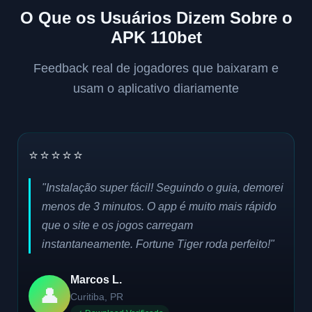
O Que os Usuários Dizem Sobre o
APK 110bet
Feedback real de jogadores que baixaram e
usam o aplicativo diariamente
⭐⭐⭐⭐⭐
"Instalação super fácil! Seguindo o guia, demorei
menos de 3 minutos. O app é muito mais rápido
que o site e os jogos carregam
instantaneamente. Fortune Tiger roda perfeito!"
Marcos L.
👤
Curitiba, PR