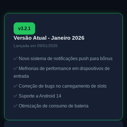
v3.2.1
Versão Atual - Janeiro 2026
Lançada em 09/01/2026
✅ Novo sistema de notificações push para bônus
✅ Melhorias de performance em dispositivos de
entrada
✅ Correção de bugs no carregamento de slots
✅ Suporte a Android 14
✅ Otimização de consumo de bateria