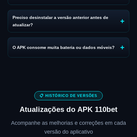
Preciso desinstalar a versão anterior antes de
atualizar?
O APK consome muita bateria ou dados móveis?
📋 HISTÓRICO DE VERSÕES
Atualizações do APK 110bet
Acompanhe as melhorias e correções em cada
versão do aplicativo