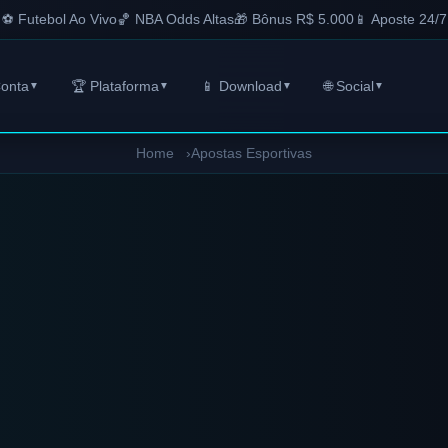
⚽ Futebol Ao Vivo
🏀 NBA Odds Altas
🎁 Bônus R$ 5.000
📱 Aposte 24/7
Conta
🏆 Plataforma
📱 Download
🌐 Social
▼
▼
▼
▼
Home
Apostas Esportivas