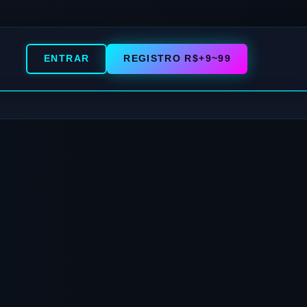
ENTRAR
REGISTRO R$+9~99
👤 Conta
Login
Cadastro
Bônus
VIP