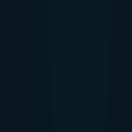
Game
Lottery
🏆 Plataforma
Plataforma
Bet
Win
APP