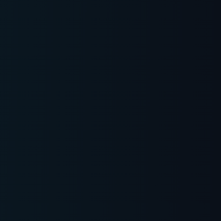
🌐 Social & Contato
📱 Telegram
📘 Facebook