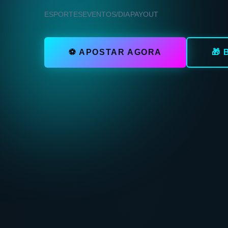
ESPORTES
EVENTOS/DIA
PAYOUT
⚽ APOSTAR AGORA
🎁 