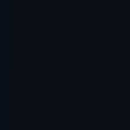
📱 Download
APK
Download
Baixar
Instalar