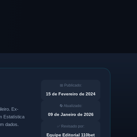
📅 Publicado:
15 de Fevereiro de 2024
🔄 Atualizado:
eiro. Ex-
09 de Janeiro de 2026
m Estatística
em dados.
✅ Revisado por:
Equipe Editorial 110bet