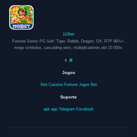
110bet
Fortune Series PG Soft: Tiger, Rabbit, Dragon, OX. RTP 96%+,
mega símbolos, cascading wins, multiplicadores até 10.000x.
📱
📘
Jogos
Slot
Cassino
Fortune
Jogos
Bet
Suporte
apk
app
Telegram
Facebook