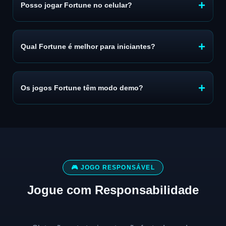
Posso jogar Fortune no celular?
Qual Fortune é melhor para iniciantes?
Os jogos Fortune têm modo demo?
🎮 JOGO RESPONSÁVEL
Jogue com Responsabilidade