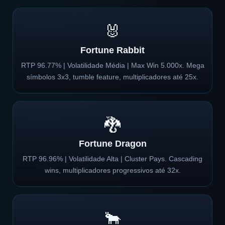
🐰
Fortune Rabbit
RTP 96.77% | Volatilidade Média | Max Win 5.000x. Mega
símbolos 3x3, tumble feature, multiplicadores até 25x.
🐉
Fortune Dragon
RTP 96.96% | Volatilidade Alta | Cluster Pays. Cascading
wins, multiplicadores progressivos até 32x.
🐂