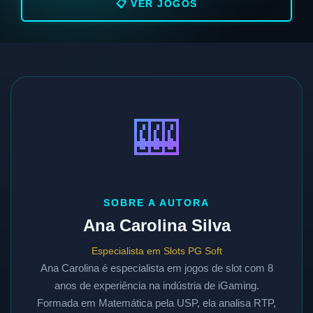
📋 VER JOGOS
🏆 Plataforma
Plataforma
Bet
🎰
Win
APP
SOBRE A AUTORA
📱 Download
Ana Carolina Silva
APK
Especialista em Slots PG Soft
Ana Carolina é especialista em jogos de slot com 8
Download
anos de experiência na indústria de iGaming.
Formada em Matemática pela USP, ela analisa RTP,