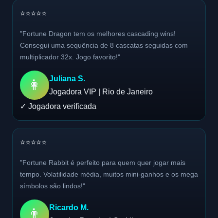
⭐⭐⭐⭐⭐
"Fortune Dragon tem os melhores cascading wins!
Consegui uma sequência de 8 cascatas seguidas com
multiplicador 32x. Jogo favorito!"
Juliana S.
👩
Jogadora VIP | Rio de Janeiro
✓ Jogadora verificada
⭐⭐⭐⭐⭐
"Fortune Rabbit é perfeito para quem quer jogar mais
tempo. Volatilidade média, muitos mini-ganhos e os mega
símbolos são lindos!"
Ricardo M.
👨