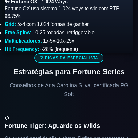
🐂 Fortune OX - 1.024 Ways
Fortune OX usa sistema 1.024 ways to win com RTP
96.75%:
Grid:
5x4 com 1.024 formas de ganhar
Free Spins:
10-25 rodadas, retriggerable
Multiplicadores:
1x-5x-10x-25x
Hit Frequency:
~28% (frequente)
💡 DICAS DA ESPECIALISTA
Estratégias para Fortune Series
Conselhos de Ana Carolina Silva, certificada PG
Soft
🐯
Fortune Tiger: Aguarde os Wilds