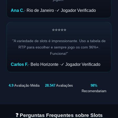
Ana C.
· Rio de Janeiro ·
✓ Jogador Verificado
⭐⭐⭐⭐⭐
"A variedade de slots é impressionante. Uso a tabela de
RTP para escolher e sempre jogo os com 96%+.
Funciona!"
Carlos F.
· Belo Horizonte ·
✓ Jogador Verificado
4.9
Avaliação Média
28.547
Avaliações
98%
Recomendariam
❓ Perguntas Frequentes sobre Slots