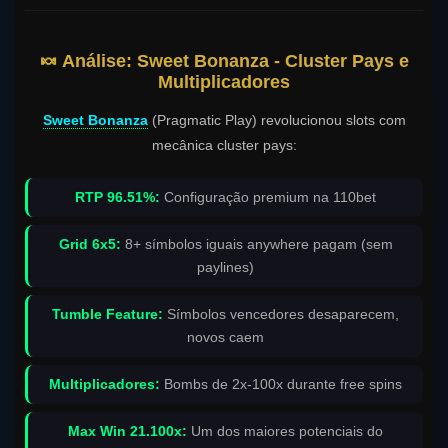
🍬 Análise: Sweet Bonanza - Cluster Pays e
Multiplicadores
Sweet Bonanza
(Pragmatic Play) revolucionou slots com
mecânica cluster pays:
RTP 96.51%:
Configuração premium na 110bet
Grid 6x5:
8+ símbolos iguais anywhere pagam (sem
paylines)
Tumble Feature:
Símbolos vencedores desaparecem,
novos caem
Multiplicadores:
Bombs de 2x-100x durante free spins
Max Win 21.100x:
Um dos maiores potenciais do