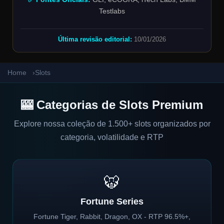
Testlabs
Última revisão editorial:
10/01/2026
Home
Slots
🎰 Categorias de Slots Premium
Explore nossa coleção de 1.500+ slots organizados por
categoria, volatilidade e RTP
🐯
Fortune Series
Fortune Tiger, Rabbit, Dragon, OX - RTP 96.5%+,