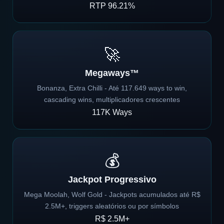
RTP 96.21%
🚀
Megaways™
Bonanza, Extra Chilli - Até 117.649 ways to win,
cascading wins, multiplicadores crescentes
117K Ways
💰
Jackpot Progressivo
Mega Moolah, Wolf Gold - Jackpots acumulados até R$
2.5M+, triggers aleatórios ou por símbolos
R$ 2.5M+