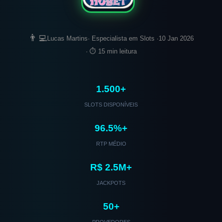
👨‍💻
Lucas Martins
· Especialista em Slots ·
10 Jan 2026
· ⏱️ 15 min leitura
1.500+
SLOTS DISPONÍVEIS
96.5%+
RTP MÉDIO
R$ 2.5M+
JACKPOTS
50+