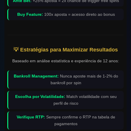
Ante Bet:
+25% aposta = 2x chance de trigger free spins
Buy Feature:
100x aposta = acesso direto ao bonus
💡 Estratégias para Maximizar Resultados
Baseado em análise estatística e experiência de 12 anos:
Bankroll Management:
Nunca aposte mais de 1-2% do
bankroll por spin
Escolha por Volatilidade:
Match volatilidade com seu
perfil de risco
Verifique RTP:
Sempre confirme o RTP na tabela de
pagamentos