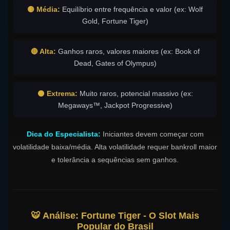
🟡 Média:
Equilíbrio entre frequência e valor (ex: Wolf
Gold, Fortune Tiger)
🔴 Alta:
Ganhos raros, valores maiores (ex: Book of
Dead, Gates of Olympus)
⚫ Extrema:
Muito raros, potencial massivo (ex:
Megaways™, Jackpot Progressive)
Dica do Especialista:
Iniciantes devem começar com
volatilidade baixa/média. Alta volatilidade requer bankroll maior
e tolerância a sequências sem ganhos.
🐯 Análise: Fortune Tiger - O Slot Mais
Popular do Brasil