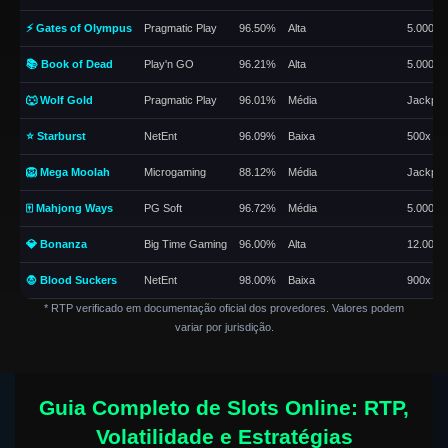
⚡ Gates of Olympus
Pragmatic Play
96.50%
Alta
5.000x
📚 Book of Dead
Play'n GO
96.21%
Alta
5.000x
🐺 Wolf Gold
Pragmatic Play
96.01%
Média
Jackpot
⭐ Starburst
NetEnt
96.09%
Baixa
500x
🦁 Mega Moolah
Microgaming
88.12%
Média
Jackpot
🀄 Mahjong Ways
PG Soft
96.72%
Média
5.000x
💎 Bonanza
Big Time Gaming
96.00%
Alta
12.000x
🧛 Blood Suckers
NetEnt
98.00%
Baixa
900x
* RTP verificado em documentação oficial dos provedores. Valores podem
variar por jurisdição.
Guia Completo de Slots Online: RTP,
Volatilidade e Estratégias