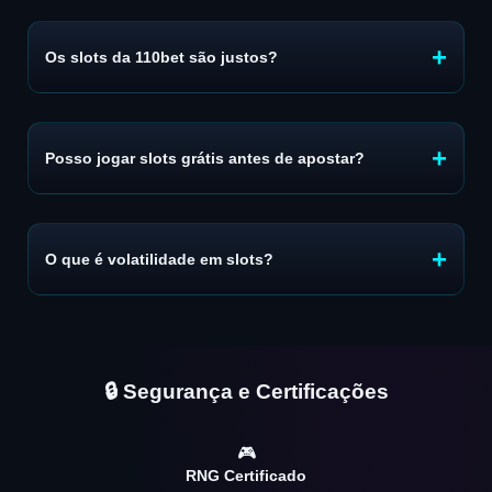
Os slots da 110bet são justos?
Posso jogar slots grátis antes de apostar?
O que é volatilidade em slots?
🔒 Segurança e Certificações
🎮
RNG Certificado