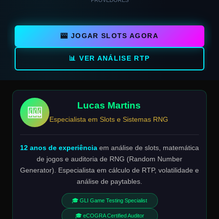
PROVEDORES
🎰 JOGAR SLOTS AGORA
📊 VER ANÁLISE RTP
Lucas Martins
🎰
Especialista em Slots e Sistemas RNG
12 anos de experiência
em análise de slots, matemática
de jogos e auditoria de RNG (Random Number
Generator). Especialista em cálculo de RTP, volatilidade e
análise de paytables.
🎓 GLI Game Testing Specialist
🎓 eCOGRA Certified Auditor