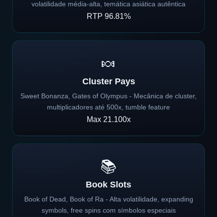
volatilidade média-alta, temática asiática autêntica
RTP 96.81%
🍬
Cluster Pays
Sweet Bonanza, Gates of Olympus - Mecânica de cluster,
multiplicadores até 500x, tumble feature
Max 21.100x
📚
Book Slots
Book of Dead, Book of Ra - Alta volatilidade, expanding
symbols, free spins com símbolos especiais