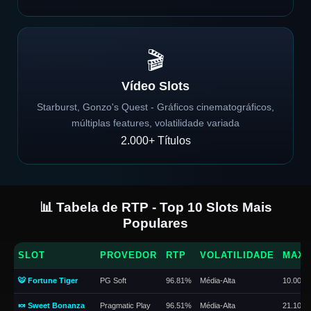
🎬
Vídeo Slots
Starburst, Gonzo's Quest - Gráficos cinematográficos,
múltiplas features, volatilidade variada
2.000+ Títulos
📊 Tabela de RTP - Top 10 Slots Mais
Populares
SLOT
PROVEDOR
RTP
VOLATILIDADE
MAX 
🐯 Fortune Tiger
PG Soft
96.81%
Média-Alta
10.000x
🍬 Sweet Bonanza
Pragmatic Play
96.51%
Média-Alta
21.100x