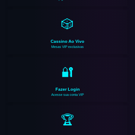
🎲
Cassino Ao Vivo
Mesas VIP exclusivas
🔐
Fazer Login
Acesse sua conta VIP
🏆