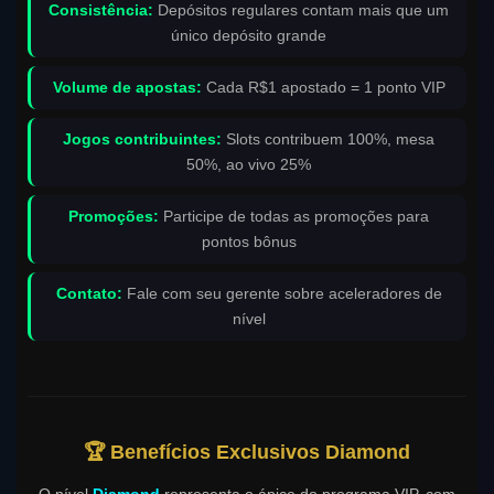
Consistência:
Depósitos regulares contam mais que um
único depósito grande
Volume de apostas:
Cada R$1 apostado = 1 ponto VIP
Jogos contribuintes:
Slots contribuem 100%, mesa
50%, ao vivo 25%
Promoções:
Participe de todas as promoções para
pontos bônus
Contato:
Fale com seu gerente sobre aceleradores de
nível
🏆 Benefícios Exclusivos Diamond