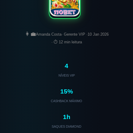
👩‍💼
Amanda Costa
· Gerente VIP ·
10 Jan 2026
· ⏱️ 12 min leitura
4
NÍVEIS VIP
15%
CASHBACK MÁXIMO
1h
SAQUES DIAMOND