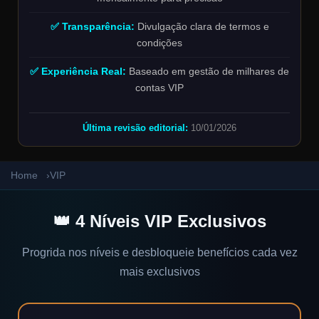
✅ Transparência:
Divulgação clara de termos e
condições
✅ Experiência Real:
Baseado em gestão de milhares de
contas VIP
Última revisão editorial:
10/01/2026
Home
VIP
👑 4 Níveis VIP Exclusivos
Progrida nos níveis e desbloqueie benefícios cada vez
mais exclusivos