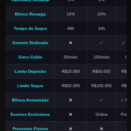
Bônus Recarga
10%
15%
2
Tempo de Saque
48h
24h
Gerente Dedicado
❌
✅
✅ Pe
Giros Grátis
50/mês
100/mês
Diá
Limite Depósito
R$10.000
R$50.000
R$20
Limite Saque
R$20.000
R$100.000
R$50
Bônus Aniversário
❌
✅
✅ Pr
Eventos Exclusivos
❌
Online
Prese
Presentes Físicos
❌
❌
An