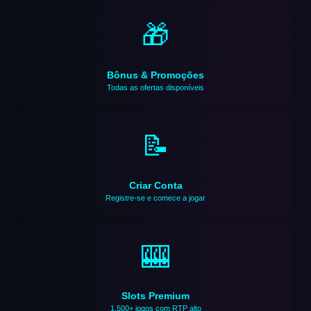
🎁
Bônus & Promoções
Todas as ofertas disponíveis
📝
Criar Conta
Registre-se e comece a jogar
🎰
Slots Premium
1.500+ jogos com RTP alto