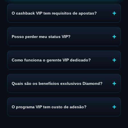
O cashback VIP tem requisitos de apostas?
Posso perder meu status VIP?
Como funciona o gerente VIP dedicado?
Quais são os benefícios exclusivos Diamond?
O programa VIP tem custo de adesão?